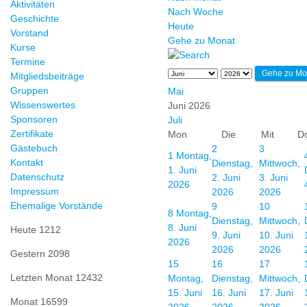
Aktivitäten
Nach Woche
Geschichte
Heute
Vorstand
Gehe zu Monat
Kurse
Termine
Gehe zu Mo
Mitgliedsbeiträge
Gruppen
Mai
Wissenswertes
Juni 2026
Sponsoren
Juli
Zertifikate
Mon
Die
Mit
D
Gästebuch
2
3
1
Montag,
Kontakt
Dienstag,
Mittwoch,
1. Juni
Datenschutz
2. Juni
3. Juni
2026
Impressum
2026
2026
Ehemalige Vorstände
9
10
8
Montag,
Dienstag,
Mittwoch,
8. Juni
Heute
1212
9. Juni
10. Juni
2026
2026
2026
Gestern
2098
15
16
17
Letzten Monat
12432
Montag,
Dienstag,
Mittwoch,
15. Juni
16. Juni
17. Juni
Monat
16599