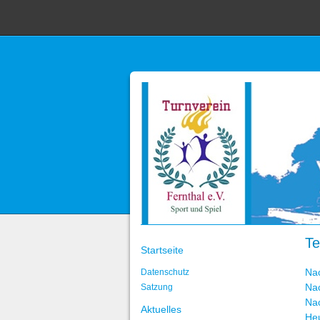
Te
Startseite
Na
Datenschutz
Na
Satzung
Na
Aktuelles
He