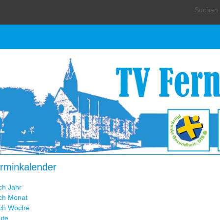
Suchen .
rminkalender
ch Jahr
ch Monat
ch Woche
ute