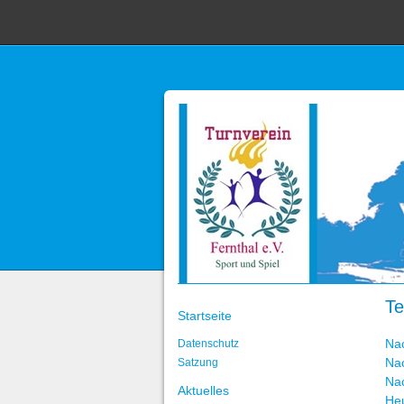
Te
Startseite
Na
Datenschutz
Na
Satzung
Na
Aktuelles
He