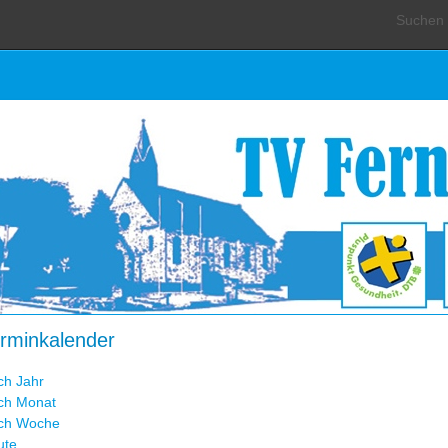
Suchen .
rminkalender
ch Jahr
ch Monat
ch Woche
ute