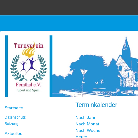
Terminkalender
Startseite
Nach Jahr
Datenschutz
Nach Monat
Satzung
Nach Woche
Aktuelles
Heute