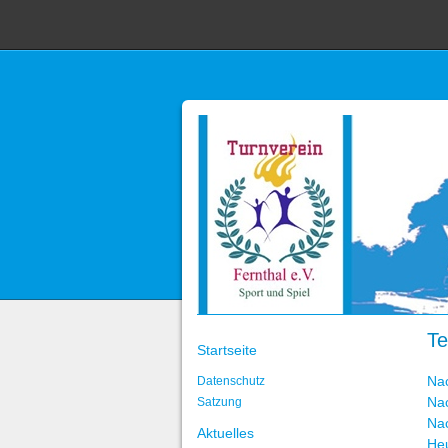
Te
Startseite
Na
Datenschutz
Na
Satzung
Na
Aktuelles
He