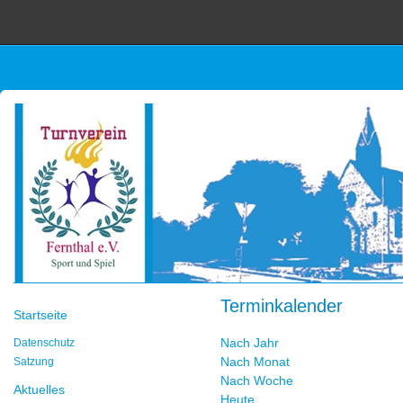
Terminkalender
Startseite
Nach Jahr
Datenschutz
Nach Monat
Satzung
Nach Woche
Aktuelles
Heute