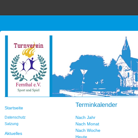
Terminkalender
Startseite
Nach Jahr
Datenschutz
Nach Monat
Satzung
Nach Woche
Aktuelles
Heute