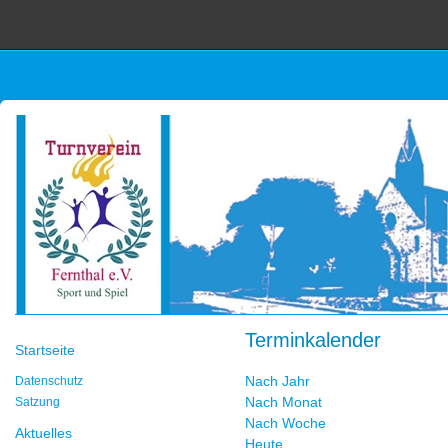
Terminkalender
Startseite
Nach Jahr
Datenschutz
Nach Monat
Satzung
Nach Woche
Aktuelles
Heute