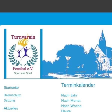
Terminkalender
Startseite
Nach Jahr
Datenschutz
Nach Monat
Satzung
Nach Woche
Aktuelles
Heute