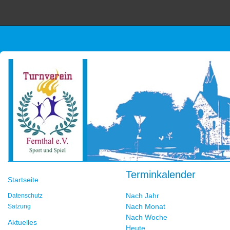
Terminkalender
Startseite
Nach Jahr
Datenschutz
Nach Monat
Satzung
Nach Woche
Aktuelles
Heute