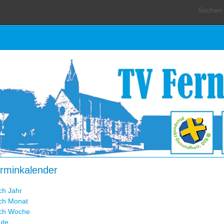
Suchen .
rminkalender
ch Jahr
ch Monat
ch Woche
ute