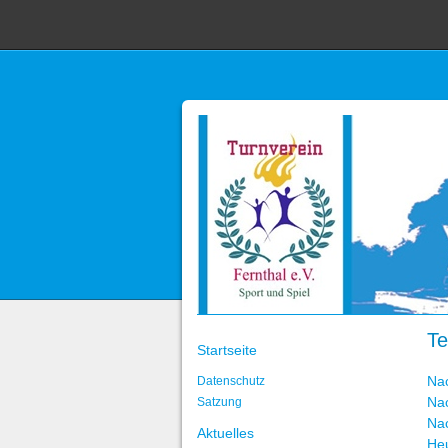
Te
Startseite
Na
Datenschutz
Na
Satzung
Na
Aktuelles
He