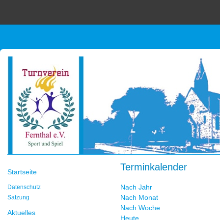
Terminkalender
Startseite
Nach Jahr
Datenschutz
Nach Monat
Satzung
Nach Woche
Aktuelles
Heute