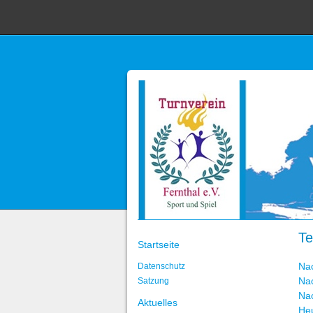
Te
Startseite
Na
Datenschutz
Na
Satzung
Na
Aktuelles
He