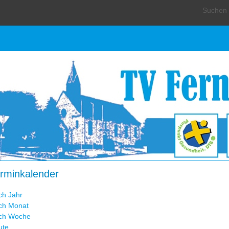
Suchen .
rminkalender
ch Jahr
ch Monat
ch Woche
ute